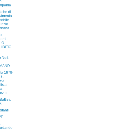
m
mpania
iche di
vimento
obile -
rizio
bana...
no
lomi.
LO
HIBITIO
 Nuti.
MAND
eta 1979-
8.
ove
tista
la
ezio...
attisti.
X
bitanti
VE
.
ardando