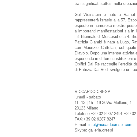
tra i significati sottesi nella creazi
Gal Weinstein è nato a Ramat 
rappresenterà Israele alla 57. Espo
esposto in numerose mostre personal
a importanti manifestazioni sia in 
l’8. Biennale di Mercosul e la 4. Bi
Patrizia Giambi è nata a Lugo, Rav
con Maurizio Cattelan, col quale
Diavolo. Dopo una intensa attività 
esponendo in differenti istituzioni e 
Opifici Dal Re raccoglie l’eredità 
di Patrizia Dal Redi svolgere un ruo
RICCARDO CRESPI
lunedì - sabato
11 -13 | 15 - 19.30Via Mellerio, 1
20123 Milano
Telefono:+39 02 8907 2491 +39 02
FAX:+39 02 9287 8247
E-mail:
info@riccardocrespi.com
Skype: galleria.crespi