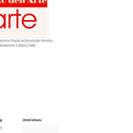
assimo Nardi art promoter Amalia
oreporter Letizia Gatti
og
ArteCultura
0)