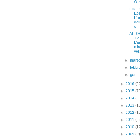
Olt
Lilian
Eba
L'a
dell
e
ATTO
TIZ
L’a
e l
vers
►
marz
►
febbr
►
genn
►
2016
(6
►
2015
(7
►
2014
(9
►
2013
(1
►
2012
(1
►
2011
(6
►
2010
(1
►
2009
(9)