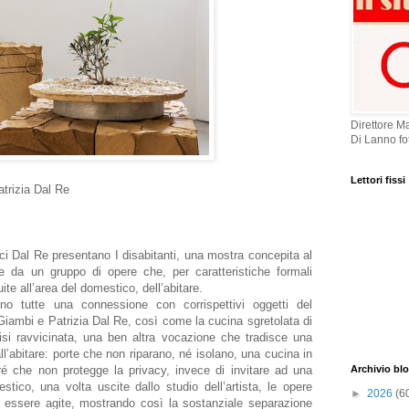
Direttore M
Di Lanno fot
Lettori fissi
atrizia Dal Re
ci Dal Re presentano I disabitanti, una mostra concepita al
re da un gruppo di opere che, per caratteristiche formali
ite all’area del domestico, dell’abitare.
ono tutte una connessione con corrispettivi oggetti del
 Giambi e Patrizia Dal Re, così come la cucina sgretolata di
isi ravvicinata, una ben altra vocazione che tradisce una
all’abitare: porte che non riparano, né isolano, una cucina in
é che non protegge la privacy, invece di invitare ad una
Archivio bl
stico, una volta uscite dallo studio dell’artista, le opere
►
2026
(6
 essere agite, mostrando così la sostanziale separazione