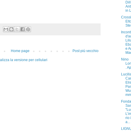
Dill
Ant
in 
Cross
Elt
St
Incont
d'a
Lil
Eba
e A
Home page
Post più vecchio
Mad
Nino
alizza la versione per cellulari
Lon
. A
Lucill
Ca
Eli
Pas
Wu
mm
Fonda
Sas
"Lu
L’i
rio 
a...
LIGN