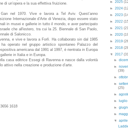
►
2025
(1
one di un’opera e la sua effettiva fruizione.
►
2024
(1
Gan nel 1970. Vive e lavora a Tel Aviv. Quest’anno
►
2023
(1
sizione Internazionale d’Arte di Venezia, dopo essere stato
►
2022
(1
i in musei e gallerie in tutto il mondo, e aver partecipato
►
2021
(2
Israele che all'estero, tra cui la 25. Biennale di San Paolo,
ennale di Salonicco.
►
2020
(1
enna, e vive e lavora a Forlì. Ha collaborato sin dal 1985
►
2019
(2
 ha operato nel gruppo artistico spontaneo Palazzo del
►
2018
(2
espositiva americana dal 1991 al 1997, è rientrata in Europa
▼
2017
(3
gallerie in Italia e in Europa.
della casa editrice Essegi di Ravenna e nasce dalla volontà
►
dice
lo attivo nella creazione e produzione d’arte.
►
nove
(39)
►
ottob
►
sette
(25)
►
agos
►
lugli
 3656 1618
►
giug
►
magg
▼
april
Laddi