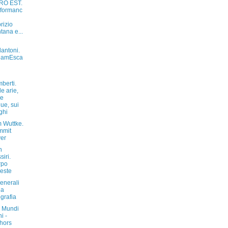
RO EST.
formanc
i
rizio
tana e...
lantoni.
eamEsca
berti.
le arie,
le
ue, sui
ghi
m Wuttke.
mmit
er
n
siri.
rpo
este
generali
la
ografia
 Mundi
i -
hors