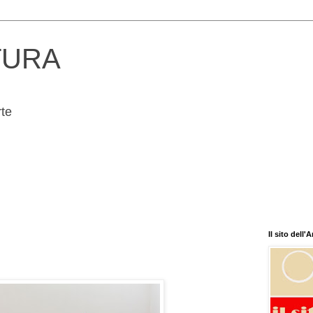
TURA
rte
Il sito dell'A