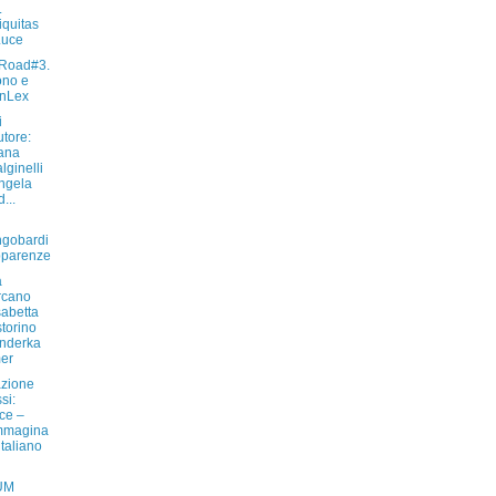
.
iquitas
Luce
Road#3.
ono e
enLex
i
utore:
iana
lginelli
ngela
...
gobardi
pparenze
a
rcano
sabetta
torino
nderka
er
zione
si:
ce –
mmagina
italiano
UM