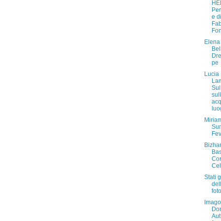
HE
Per
e d
Fab
Fon
Elena
Bel
Dr
pe
Lucia
Lam
Sul
sul
acq
luo
Miria
Su
Fev
Bizha
Bas
Co
Cel
Stati 
del
fot
Imago
Don
Aut