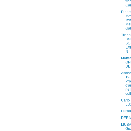
fro
Ca
Dinam
Mo
Imm
Mau
Gab
Tizia
Bel
SO
EX
N
Matteo
ON
DE
Alfab
198
Pr
d'ar
nel
coll
Carlo B
LU
I Disa
DERI
LIUBA
Gu