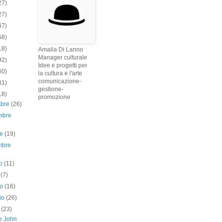
27)
27)
47)
58)
18)
Amalia Di Lanno
Manager culturale
92)
Idee e progetti per
60)
la cultura e l'arte
comunicazione-
81)
gestione-
18)
promozione
mbre
(26)
mbre
re
(19)
mbre
to
(11)
o
(7)
no
(16)
io
(26)
e
(23)
e John