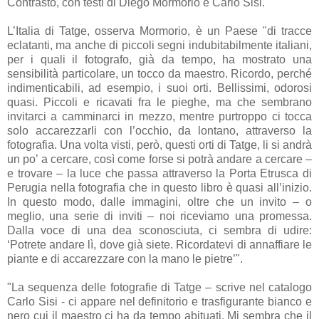
Contrasto, con testi di Diego Mormorio e Carlo Sisi.
L’Italia di Tatge, osserva Mormorio, è un Paese "di tracce
eclatanti, ma anche di piccoli segni indubitabilmente italiani,
per i quali il fotografo, già da tempo, ha mostrato una
sensibilità particolare, un tocco da maestro. Ricordo, perché
indimenticabili, ad esempio, i suoi orti. Bellissimi, odorosi
quasi. Piccoli e ricavati fra le pieghe, ma che sembrano
invitarci a camminarci in mezzo, mentre purtroppo ci tocca
solo accarezzarli con l’occhio, da lontano, attraverso la
fotografia. Una volta visti, però, questi orti di Tatge, li si andrà
un po’ a cercare, così come forse si potrà andare a cercare –
e trovare – la luce che passa attraverso la Porta Etrusca di
Perugia nella fotografia che in questo libro è quasi all’inizio.
In questo modo, dalle immagini, oltre che un invito – o
meglio, una serie di inviti – noi riceviamo una promessa.
Dalla voce di una dea sconosciuta, ci sembra di udire:
‘Potrete andare lì, dove già siete. Ricordatevi di annaffiare le
piante e di accarezzare con la mano le pietre’".
"La sequenza delle fotografie di Tatge – scrive nel catalogo
Carlo Sisi - ci appare nel definitorio e trasfigurante bianco e
nero cui il maestro ci ha da tempo abituati. Mi sembra che il