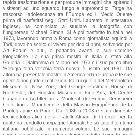
rapida trasformazione e per produrre immagini che ispirano i
visitatori ad uno sguardo lungo e approfondito. Tatge ha
trascorso l’adolescenza tra l’Europa ed il Medio Oriente
prima di trasferirsi negli Stati Uniti. Laureato in letteratura
inglese, ha cominciato a studiare la fotografia con
l’ungherese Michael Simon. Si è poi trasferito in Italia nel
1973, lavorando prima a Roma come giornalista equindi a
Todi, dove ha scelto di vivere per dodici anni, scrivendo per
Art Forum e altri, e portando avanti le sue ricerche
fotografiche. La sua prima mostra in Italia è stata alla
Galleria Il Diaframma di Milano nel 1973 e il suo primo libro
‘Perugia terra vecchia terra nuova’ è uscito nel 1981. Da
allora ha presentato mostre in America ed in Europa e le sue
opere fanno parte di collezioni tra cui quella del Metropolitan
Museum di New York, del George Eastman House di
Rochester, del Houston Museum of Fine Arts, del Centre
Canadien d’ArchItecture a Montreal, del Helmut Gernsheim
Collection a Mannheim e della Maison Européenne de la
Photographie di Parigi. Dal 1986 a 2003 è stato dirigente
tecnico-fotografico della Fratelli Alinari di Firenze per la
quale ha condotto campagne fotografiche su tutto il territorio
italiano pubblicate in numerosi volumi. Le sue immagini
sono state ospitate in sedi prestigiose in tutto il mondo quali