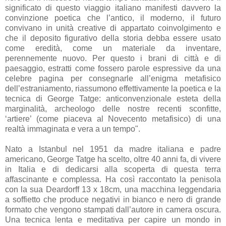
significato di questo viaggio italiano manifesti davvero la
convinzione poetica che l’antico, il moderno, il futuro
convivano in unità creative di appartato coinvolgimento e
che il deposito figurativo della storia debba essere usato
come eredità, come un materiale da inventare,
perennemente nuovo. Per questo i brani di città e di
paesaggio, estratti come fossero parole espressive da una
celebre pagina per consegnarle all’enigma metafisico
dell’estraniamento, riassumono effettivamente la poetica e la
tecnica di George Tatge: anticonvenzionale esteta della
marginalità, archeologo delle nostre recenti sconfitte,
‘artiere’ (come piaceva al Novecento metafisico) di una
realtà immaginata e vera a un tempo".
Nato a Istanbul nel 1951 da madre italiana e padre
americano, George Tatge ha scelto, oltre 40 anni fa, di vivere
in Italia e di dedicarsi alla scoperta di questa terra
affascinante e complessa. Ha così raccontato la penisola
con la sua Deardorff 13 x 18cm, una macchina leggendaria
a soffietto che produce negativi in bianco e nero di grande
formato che vengono stampati dall’autore in camera oscura.
Una tecnica lenta e meditativa per capire un mondo in