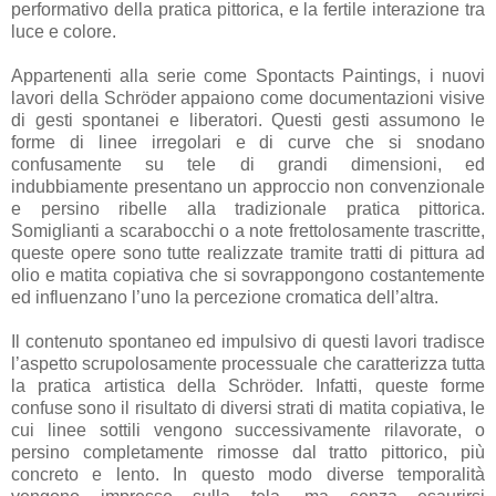
performativo della pratica pittorica, e la fertile interazione tra
luce e colore.
Appartenenti alla serie come Spontacts Paintings, i nuovi
lavori della Schröder appaiono come documentazioni visive
di gesti spontanei e liberatori. Questi gesti assumono le
forme di linee irregolari e di curve che si snodano
confusamente su tele di grandi dimensioni, ed
indubbiamente presentano un approccio non convenzionale
e persino ribelle alla tradizionale pratica pittorica.
Somiglianti a scarabocchi o a note frettolosamente trascritte,
queste opere sono tutte realizzate tramite tratti di pittura ad
olio e matita copiativa che si sovrappongono costantemente
ed influenzano l’uno la percezione cromatica dell’altra.
Il contenuto spontaneo ed impulsivo di questi lavori tradisce
l’aspetto scrupolosamente processuale che caratterizza tutta
la pratica artistica della Schröder. Infatti, queste forme
confuse sono il risultato di diversi strati di matita copiativa, le
cui linee sottili vengono successivamente rilavorate, o
persino completamente rimosse dal tratto pittorico, più
concreto e lento. In questo modo diverse temporalità