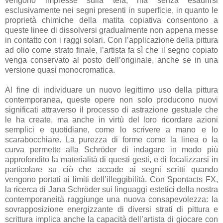
vengono impresse sulla tela, ma senza esaurirsi
esclusivamente nei segni presenti in superficie, in quanto le
proprietà chimiche della matita copiativa consentono a
queste linee di dissolversi gradualmente non appena messe
in contatto con i raggi solari. Con l’applicazione della pittura
ad olio come strato finale, l’artista fa sì che il segno copiato
venga conservato al posto dell’originale, anche se in una
versione quasi monocromatica.
Al fine di individuare un nuovo legittimo uso della pittura
contemporanea, queste opere non solo producono nuovi
significati attraverso il processo di astrazione gestuale che
le ha create, ma anche in virtù del loro ricordare azioni
semplici e quotidiane, come lo scrivere a mano e lo
scarabocchiare. La purezza di forme come la linea o la
curva permette alla Schröder di indagare in modo più
approfondito la materialità di questi gesti, e di focalizzarsi in
particolare su ciò che accade ai segni scritti quando
vengono portati ai limiti dell’illeggibilità. Con Spontacts FX,
la ricerca di Jana Schröder sui linguaggi estetici della nostra
contemporaneità raggiunge una nuova consapevolezza: la
sovrapposizione energizzante di diversi strati di pittura e
scrittura implica anche la capacità dell’artista di giocare con